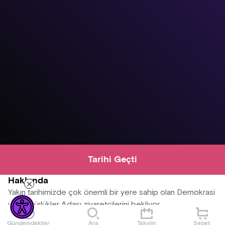
Tarihi Geçti
Hakkında
Yakın tarihimizde çok önemli bir yere sahip olan Demokrasi
ve Özgürlükler Adası ziyaretçilerini bekliyor.
Gündemdekiler
Ara
Takvim
Sepet