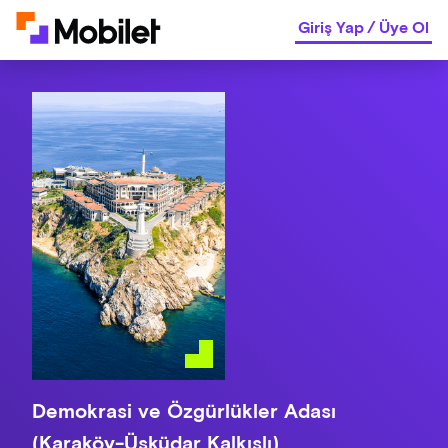
Giriş Yap
/
Üye Ol
Demokrasi ve Özgürlükler Adası
(Karaköy-Üsküdar Kalkışlı)