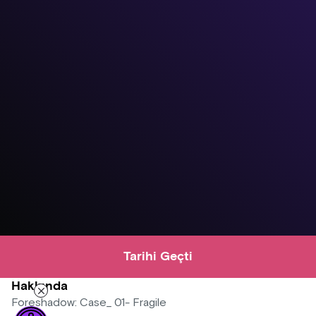
Tarihi Geçti
Hakkında
Foreshadow: Case_ 01- Fragile