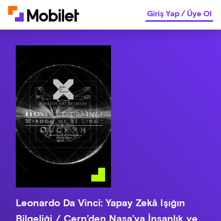
Giriş Yap
/
Üye Ol
Leonardo Da Vinci: Yapay Zekâ Işığın
Bilgeliği / Cern’den Nasa’ya İnsanlık ve