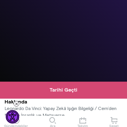
Tarihi Geçti
Hakkında
Leonardo Da Vinci: Yapay Zekâ Işığın Bilgeliği / Cern’den
Nasa’ya İnsanlık ve Metaverse
Gündemdekiler
Ara
Takvim
Sepet