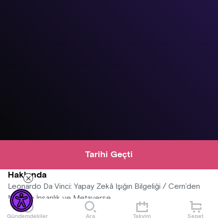
Tarihi Geçti
Hakkında
Leonardo Da Vinci: Yapay Zekâ Işığın Bilgeliği / Cern’den
Nasa’ya İnsanlık ve Metaverse
Gündemdekiler
Ara
Takvim
Sepet