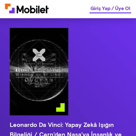
Giriş Yap
/
Üye Ol
Leonardo Da Vinci: Yapay Zekâ Işığın
Bilgeliği / Cern’den Nasa’ya İnsanlık ve