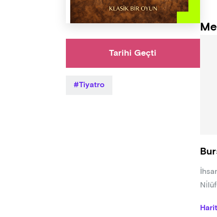
Me
Tarihi Geçti
Tiyatro
Bur
İhsa
Ni̇l
Hari