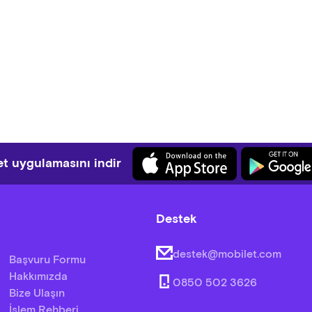
t uygulamasını indir
Destek
destek@mobilet.com
Başvuru Formu
Hakkımızda
0850 502 3626
Bize Ulaşın
İşlem Rehberi