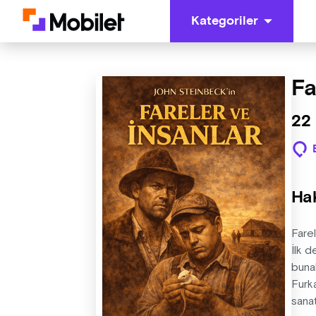
Kategoriler
Fa
22
Ha
Farel
İlk d
bunal
Furk
sanat