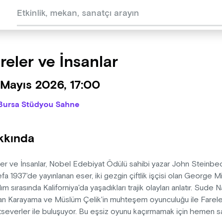
reler ve İnsanlar
 Mayıs 2026, 17:00
Bursa Stüdyou Sahne
kkında
er ve İnsanlar, Nobel Edebiyat Ödülü sahibi yazar John Steinbeck
efa 1937'de yayınlanan eser, iki gezgin çiftlik işçisi olan George 
ım sırasında Kaliforniya'da yaşadıkları trajik olayları anlatır. Sude 
an Karayama ve Müslüm Çelik'in muhteşem oyunculuğu ile Fareler
severler ile buluşuyor. Bu eşsiz oyunu kaçırmamak için hemen sa