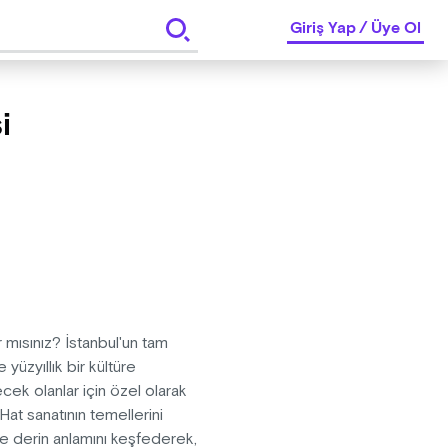
Giriş Yap
/
Üye Ol
i
 mısınız? İstanbul'un tam
üzyıllık bir kültüre
ek olanlar için özel olarak
at sanatının temellerini
ve derin anlamını keşfederek,