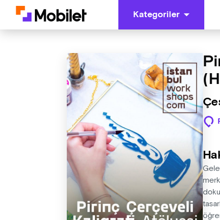
Kategoriler
Pi
(H
Çeş
Ha
Gelen
merke
doku
tasar
öğren