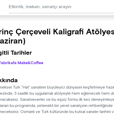
rinç Çerçeveli Kaligrafi Atölyes
aziran)
itli Tarihler
Fabrikafa Make&Coffee
kkında
eksel Türk "Hat" sanatının büyüleyici dünyasını keşfetmeye hazır
zinde, 3 saatlik bu uygulamalı atölyeyle hem eğlenecek hem de y
nacaksınız. Sanatseverler ve bu eşsiz formu ilk kez deneyimleyec
lanan bu programda, yetenekli bir yerel sanatçının rehberliğinde H
eceksiniz. Osmanlı ve Türk kültüründe bu kutsal sanatın tarihini 