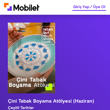
Giriş Yap
/
Üye Ol
Çini Tabak Boyama Atölyesi (Haziran)
Çeşitli Tarihler