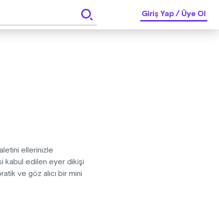
Giriş Yap
/
Üye Ol
tini ellerinizle
esi kabul edilen eyer dikişi
atik ve göz alıcı bir mini
ir el emeği esere sahip olmaya