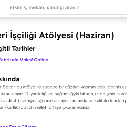
ri İşçiliği Atölyesi (Haziran)
itli Tarihler
Fabrikafa Make&Coffee
kkında
 Sever, bu atölye ile sadece bir cüzdan yapmayacak; derinin asale
turacaksınız. Dayanıklılığı ve sağlamlığıyla bilinen, el dikişinin zirv
le stitch) tekniğini öğrenirken, aynı zamanda en kaliteli deriden pr
n/kartlık (pouch wallet) ortaya çıkaracaksınız.
elik hayatta şıklığınızı tamamlayacak, yıllara meydan okuyacak b