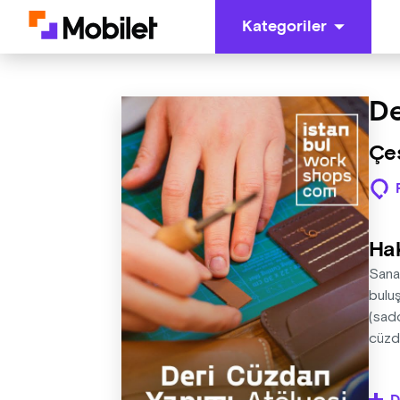
Kategoriler
De
Çeş
Ha
Sanat
buluş
(sadd
cüzda
Günd