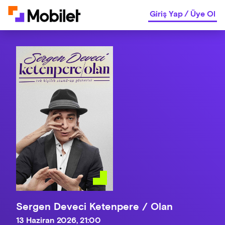
Giriş Yap
/
Üye Ol
Sergen Deveci Ketenpere / Olan
13 Haziran 2026, 21:00