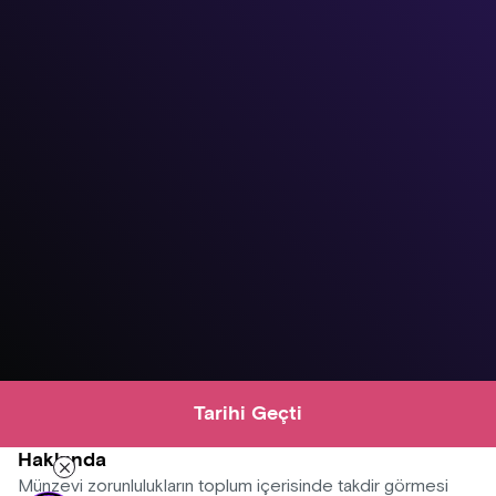
Tarihi Geçti
Hakkında
Münzevi zorunlulukların toplum içerisinde takdir görmesi