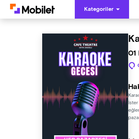
Kategoriler
Ka
01
Ha
Kara
İster
eğle
paza