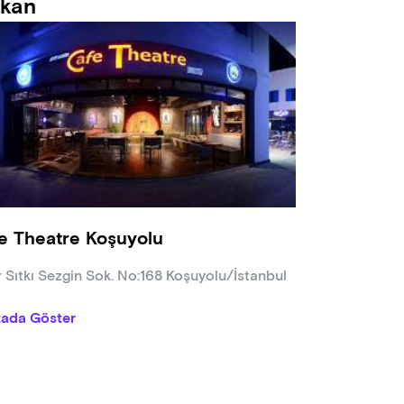
kan
e Theatre Koşuyolu
r Sıtkı Sezgin Sok. No:168 Koşuyolu/İstanbul
tada Göster