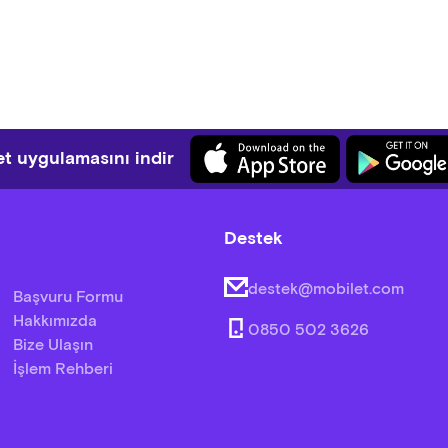
t uygulamasını indir
Destek
destek@mobilet.com
Başvuru Formu
Hakkımızda
0850 502 3626
Bize Ulaşın
İşlem Rehberi