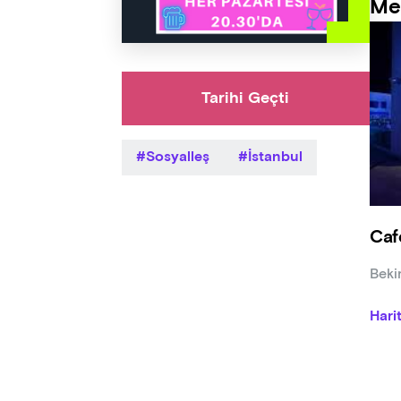
Me
Tarihi Geçti
Sosyalleş
İstanbul
Caf
Beki
Hari