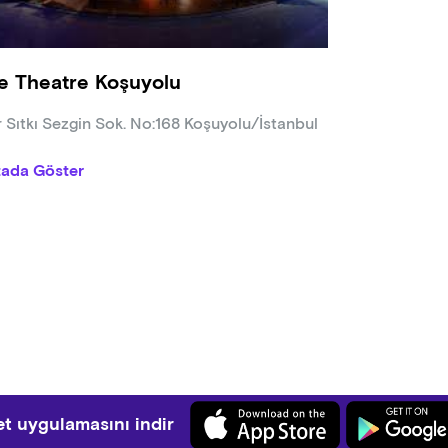
e Theatre Koşuyolu
r Sıtkı Sezgin Sok. No:168 Koşuyolu/İstanbul
tada Göster
t uygulamasını indir