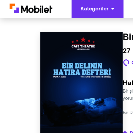
Kategoriler
Bi
27 
Ha
Bir ş
yorum
Bir D
"Gogo