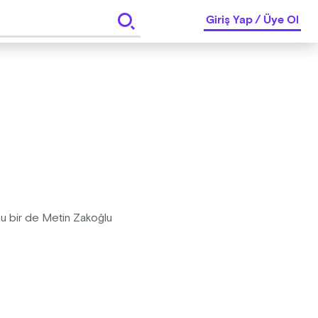
Giriş Yap
/
Üye Ol
nunu bir de Metin Zakoğlu
" anlatımı, sonra işler karışıyor.