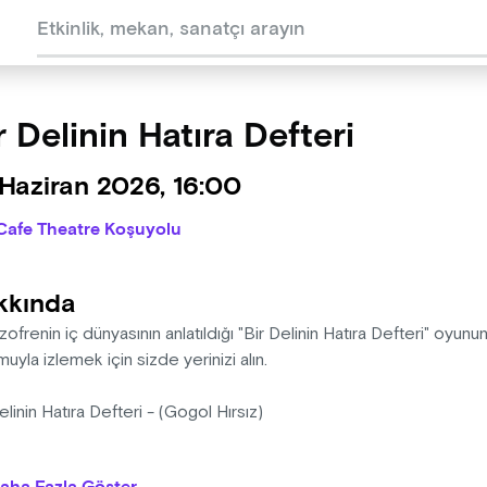
r Delinin Hatıra Defteri
Haziran 2026, 16:00
Cafe Theatre Koşuyolu
kkında
izofrenin iç dünyasının anlatıldığı "Bir Delinin Hatıra Defteri" oyu
uyla izlemek için sizde yerinizi alın.
elinin Hatıra Defteri - (Gogol Hırsız)
l Hırsız" diye başlıyor Metin Zakoğlu'nun "Bir Delinin Hatıra Defteri