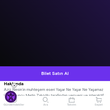
Bilet Satın Al
Hakkında
Aziz Nesin’in muhteşem eseri Yaşar Ne Yaşar Ne Yaşamaz
Ünlü oyuncu Metin Zakoğlu tarafından yepyeni ve interaktif
yorumu karşınızda.
Gündemdekiler
Ara
Takvim
Sepet