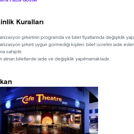
aha Fazla Göster
nelim. Siz de oyunun bir parçası olmaya hazırsanız bu eğlenceli
n: Aziz Nesin
inlik Kuralları
ten-Dramaturji: Metin Zakoğlu
k: Şükrü Toprak
r-Kostüm: Tuğba Zakoğlu
nizasyon şirketinin programda ve bilet fiyatlarında değişiklik ya
-Müzik: İrem Özer
nizasyon şirketi uygun görmediği kişileri, bilet ücretini iade ed
na sahiptir.
n alınan biletlerde iade ve değişiklik yapılmamaktadır.
kan