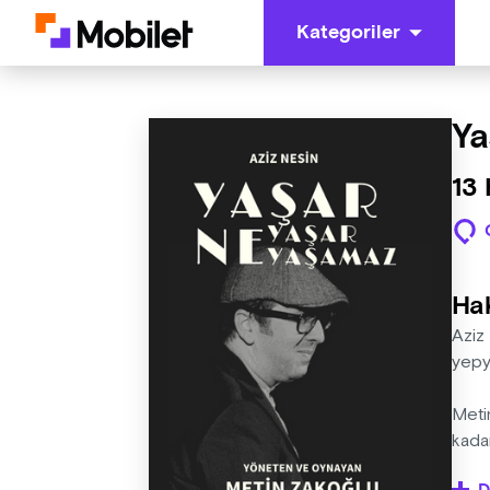
Kategoriler
Ya
13 
Ha
Aziz
yepye
Meti
kadar
oyun