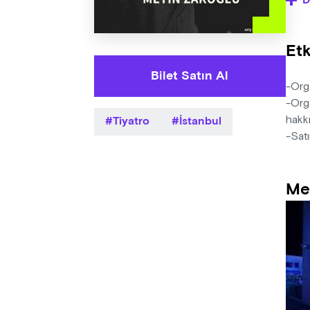
D
öğre
Yaza
Etk
Yöne
Müzi
Bilet Satın Al
Deko
-Orga
Işık
-Orga
Tiyatro
İstanbul
hakkı
-Satı
Me