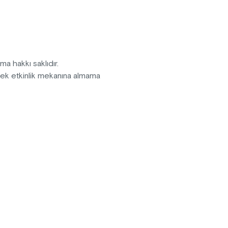
 komediyi kaçırmayın!
pma hakkı saklıdır.
erek etkinlik mekanına almama