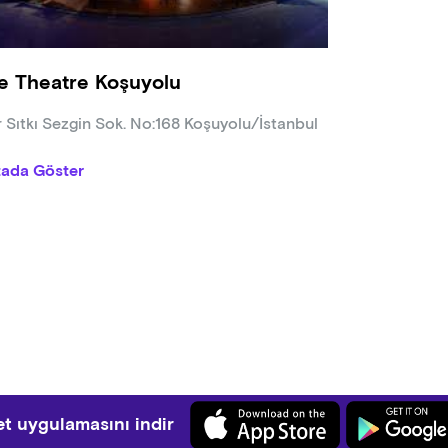
e Theatre Koşuyolu
r Sıtkı Sezgin Sok. No:168 Koşuyolu/İstanbul
tada Göster
t uygulamasını indir