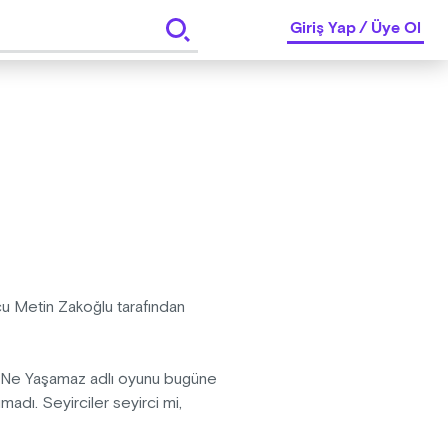
Giriş Yap
/
Üye Ol
u Metin Zakoğlu tarafından
r Ne Yaşamaz adlı oyunu bugüne
adı. Seyirciler seyirci mi,
n bunu hep beraber izleyerek