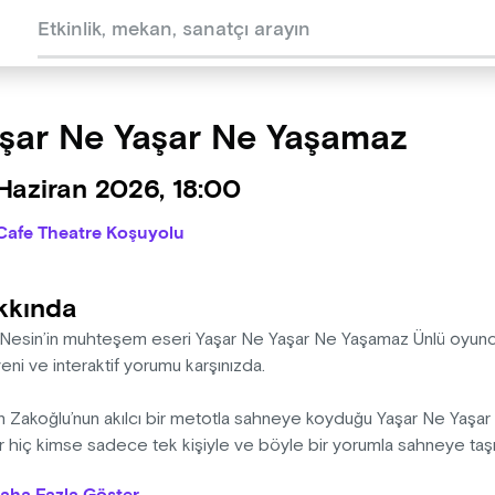
şar Ne Yaşar Ne Yaşamaz
Haziran 2026, 18:00
Cafe Theatre Koşuyolu
kkında
 Nesin’in muhteşem eseri Yaşar Ne Yaşar Ne Yaşamaz Ünlü oyunc
ni ve interaktif yorumu karşınızda.
n Zakoğlu’nun akılcı bir metotla sahneye koyduğu Yaşar Ne Yaşa
 hiç kimse sadece tek kişiyle ve böyle bir yorumla sahneye taşım
cu mu, oyuncular oyuncu mu, mahkum mu yoksa kendileri mi geli