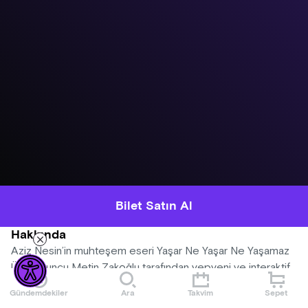
Bilet Satın Al
Hakkında
Aziz Nesin’in muhteşem eseri Yaşar Ne Yaşar Ne Yaşamaz
Ünlü oyuncu Metin Zakoğlu tarafından yepyeni ve interaktif
yorumu karşınızda.
Gündemdekiler
Ara
Takvim
Sepet