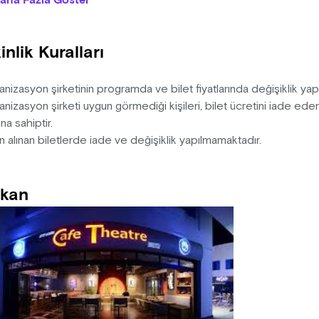
aha Fazla Göster
nelim. Siz de oyunun bir parçası olmaya hazırsanız bu eğlenceli
n: Aziz Nesin
inlik Kuralları
ten-Dramaturji: Metin Zakoğlu
k: Şükrü Toprak
r-Kostüm: Tuğba Zakoğlu
nizasyon şirketinin programda ve bilet fiyatlarında değişiklik ya
-Müzik: İrem Özer
nizasyon şirketi uygun görmediği kişileri, bilet ücretini iade ed
na sahiptir.
n alınan biletlerde iade ve değişiklik yapılmamaktadır.
kan