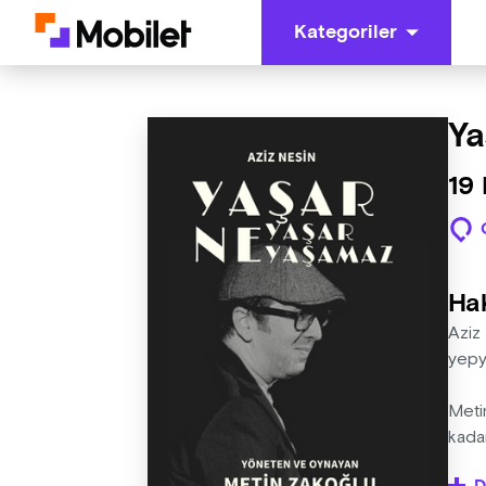
Kategoriler
Ya
19 
Ha
Aziz
yepye
Meti
kadar
oyun