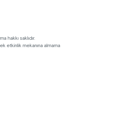
 komediyi kaçırmayın!
pma hakkı saklıdır.
erek etkinlik mekanına almama