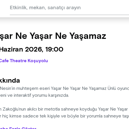
şar Ne Yaşar Ne Yaşamaz
Haziran 2026, 19:00
Cafe Theatre Koşuyolu
kkında
 Nesin’in muhteşem eseri Yaşar Ne Yaşar Ne Yaşamaz Ünlü oyunc
ni ve interaktif yorumu karşınızda.
n Zakoğlu’nun akılcı bir metotla sahneye koyduğu Yaşar Ne Yaşa
 hiç kimse sadece tek kişiyle ve böyle bir yorumla sahneye taşım
cu mu, oyuncular oyuncu mu, mahkum mu yoksa kendileri mi geli