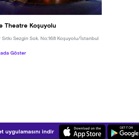
e Theatre Koşuyolu
r Sıtkı Sezgin Sok. No:168 Koşuyolu/İstanbul
tada Göster
t uygulamasını indir