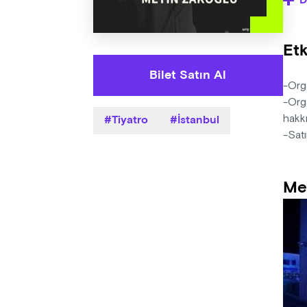
D
öğre
Yaza
Etk
Yöne
Müzi
Bilet Satın Al
Deko
-Orga
Işık
-Orga
Tiyatro
İstanbul
hakkı
-Satı
Me