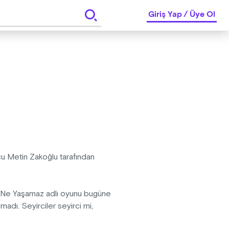
Giriş Yap
/
Üye Ol
u Metin Zakoğlu tarafından
r Ne Yaşamaz adlı oyunu bugüne
adı. Seyirciler seyirci mi,
n bunu hep beraber izleyerek