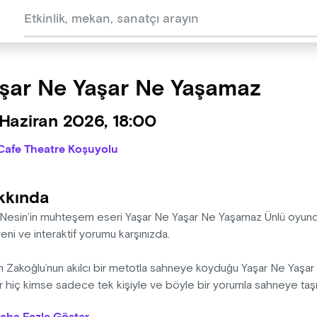
şar Ne Yaşar Ne Yaşamaz
Haziran 2026, 18:00
Cafe Theatre Koşuyolu
kkında
 Nesin’in muhteşem eseri Yaşar Ne Yaşar Ne Yaşamaz Ünlü oyunc
ni ve interaktif yorumu karşınızda.
n Zakoğlu’nun akılcı bir metotla sahneye koyduğu Yaşar Ne Yaşa
 hiç kimse sadece tek kişiyle ve böyle bir yorumla sahneye taşım
cu mu, oyuncular oyuncu mu, mahkum mu yoksa kendileri mi geli