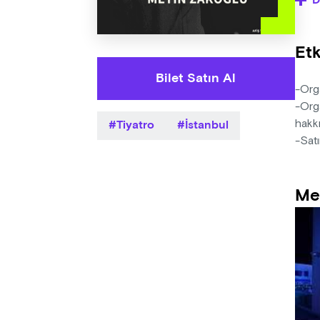
D
öğre
Yaza
Etk
Yöne
Müzi
Bilet Satın Al
Deko
-Orga
Işık
-Orga
Tiyatro
İstanbul
hakkı
-Satı
Me