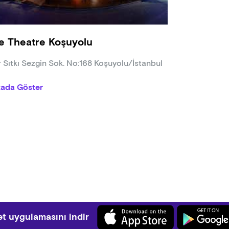
e Theatre Koşuyolu
r Sıtkı Sezgin Sok. No:168 Koşuyolu/İstanbul
tada Göster
t uygulamasını indir