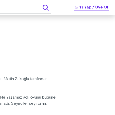
Giriş Yap
/
Üye Ol
u Metin Zakoğlu tarafından
r Ne Yaşamaz adlı oyunu bugüne
adı. Seyirciler seyirci mi,
n bunu hep beraber izleyerek