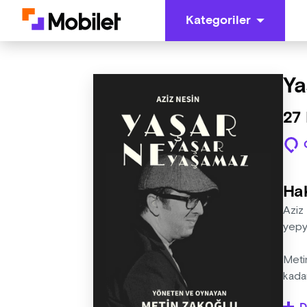
Kategoriler
Ya
27 
Ha
Aziz
yepye
Meti
kadar
oyun