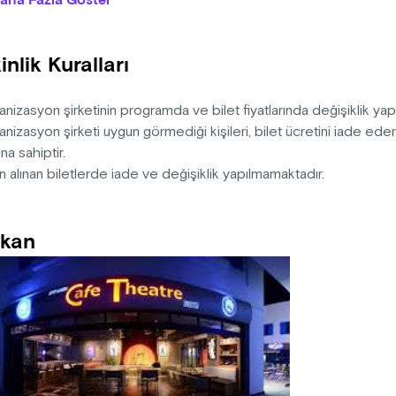
aha Fazla Göster
nelim. Siz de oyunun bir parçası olmaya hazırsanız bu eğlenceli
n: Aziz Nesin
inlik Kuralları
ten-Dramaturji: Metin Zakoğlu
k: Şükrü Toprak
r-Kostüm: Tuğba Zakoğlu
nizasyon şirketinin programda ve bilet fiyatlarında değişiklik ya
-Müzik: İrem Özer
nizasyon şirketi uygun görmediği kişileri, bilet ücretini iade ed
na sahiptir.
n alınan biletlerde iade ve değişiklik yapılmamaktadır.
kan