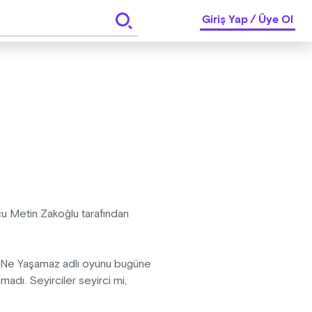
Giriş Yap
/
Üye Ol
u Metin Zakoğlu tarafından
r Ne Yaşamaz adlı oyunu bugüne
adı. Seyirciler seyirci mi,
n bunu hep beraber izleyerek