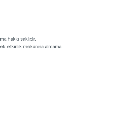
 komediyi kaçırmayın!
pma hakkı saklıdır.
erek etkinlik mekanına almama