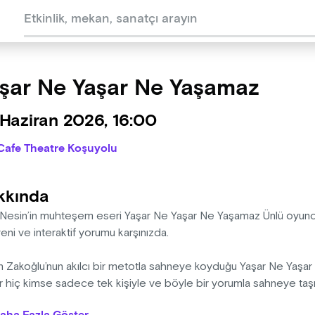
şar Ne Yaşar Ne Yaşamaz
Haziran 2026, 16:00
Cafe Theatre Koşuyolu
kkında
 Nesin’in muhteşem eseri Yaşar Ne Yaşar Ne Yaşamaz Ünlü oyunc
ni ve interaktif yorumu karşınızda.
n Zakoğlu’nun akılcı bir metotla sahneye koyduğu Yaşar Ne Yaşa
 hiç kimse sadece tek kişiyle ve böyle bir yorumla sahneye taşım
cu mu, oyuncular oyuncu mu, mahkum mu yoksa kendileri mi geli