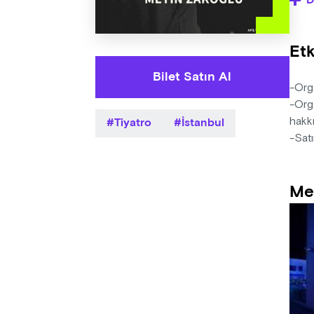
D
öğre
Yaza
Etk
Yöne
Müzi
Bilet Satın Al
Deko
-Orga
Işık
-Orga
Tiyatro
İstanbul
hakkı
-Satı
Me