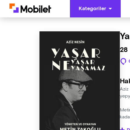
Kategoriler
Ya
28 
Ha
Aziz
yepye
Meti
kadar
oyun