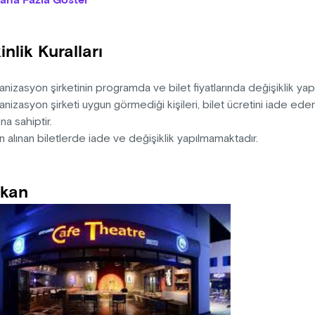
aha Fazla Göster
nelim. Siz de oyunun bir parçası olmaya hazırsanız bu eğlenceli
n: Aziz Nesin
inlik Kuralları
ten-Dramaturji: Metin Zakoğlu
k: Şükrü Toprak
r-Kostüm: Tuğba Zakoğlu
nizasyon şirketinin programda ve bilet fiyatlarında değişiklik ya
-Müzik: İrem Özer
nizasyon şirketi uygun görmediği kişileri, bilet ücretini iade ed
na sahiptir.
n alınan biletlerde iade ve değişiklik yapılmamaktadır.
kan