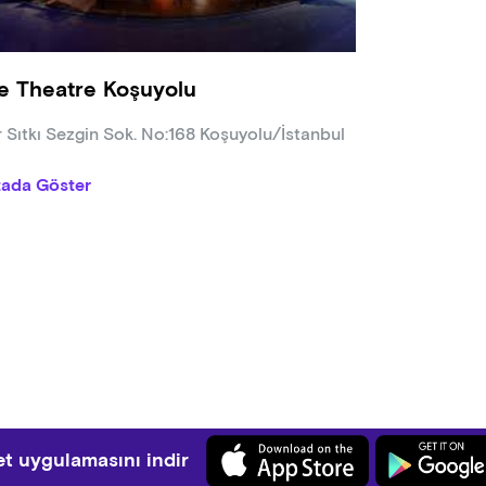
e Theatre Koşuyolu
r Sıtkı Sezgin Sok. No:168 Koşuyolu/İstanbul
tada Göster
t uygulamasını indir