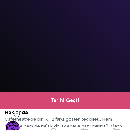
Tarihi Geçti
Hakkında
Cafetheatre’de bir ilk… 2 farklı gösteri tek bilet… Hem
gülmece hem de müzik dolu geceye hazır mısınız?. Metin