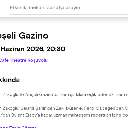
şeli Gazino
 Haziran 2026, 20:30
Cafe Theatre Koşuyolu
kkında
n Zakoğlu ile Neşeli Gazino'da hem şarkılara eşlik edecek, hem 
n Zakoğlu; Selami Şahin’den Zeki Müren’e, Ferdi Özbeğen’den
r’dan Bülent Ersoy’a kadar uzanan muhteşem repertuarı içine ço
yerek size unutulmaz bir gece vaat ediyor.