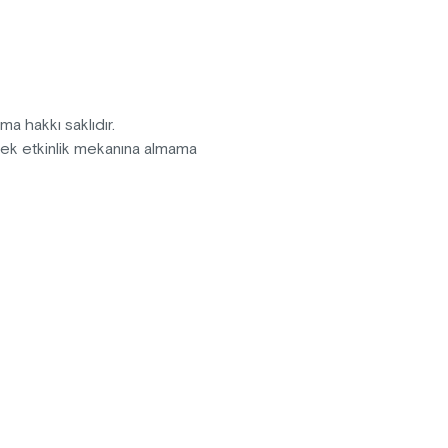
nede devlet sanatçısı usta
timindeki orkestra eşlik
pma hakkı saklıdır.
erek etkinlik mekanına almama