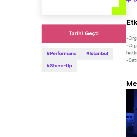
D
Bu fo
müzi
Etk
ediy
Tarihi Geçti
VIP (
-Orga
-Orga
Performans
İstanbul
hakkı
-Satı
Stand-Up
Me