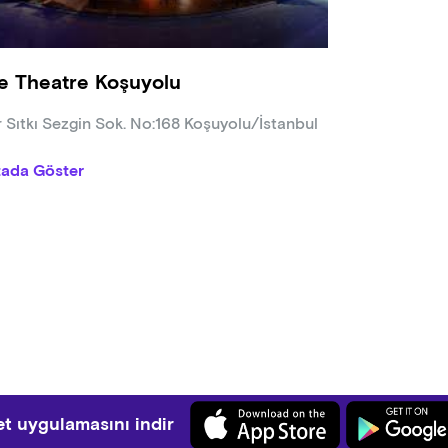
e Theatre Koşuyolu
r Sıtkı Sezgin Sok. No:168 Koşuyolu/İstanbul
tada Göster
t uygulamasını indir