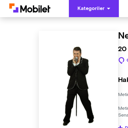
Kategoriler
Ne
20
Ha
Meti
Meti
Sena
ekle