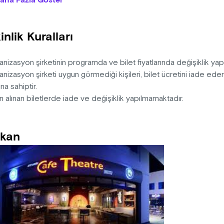
aha Fazla Göster
rmatı 2002 senesinde ilk kez sizlerle buluşturan Zakoğlu’na sah
syen ve maestro önemli keman virtüözü SELAHATTİN ELLEK yöne
inlik Kuralları
or.
1 adet içecek dahildir)
nizasyon şirketinin programda ve bilet fiyatlarında değişiklik ya
nizasyon şirketi uygun görmediği kişileri, bilet ücretini iade ed
na sahiptir.
n alınan biletlerde iade ve değişiklik yapılmamaktadır.
kan