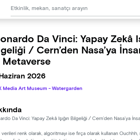
onardo Da Vinci: Yapay Zekâ I
lgeliği / Cern’den Nasa’ya İnsa
 Metaverse
 Haziran 2026
X Media Art Museum - Watergarden
kkında
ardo Da Vinci: Yapay Zekâ Işığın Bilgeliği / Cern’den Nasa’ya İ
al verileri renk olarak, algoritmayı ise fırça olarak kullanan Ouchh