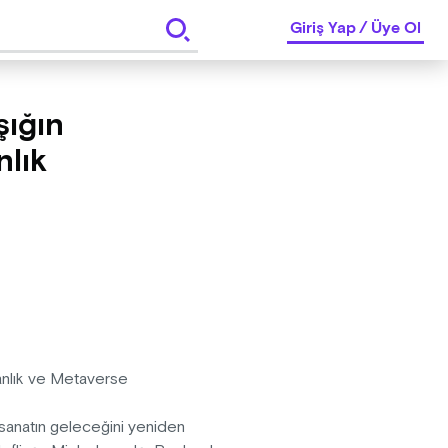
Giriş Yap
/
Üye Ol
şığın
nlık
nsanlık ve Metaverse
h, sanatın geleceğini yeniden