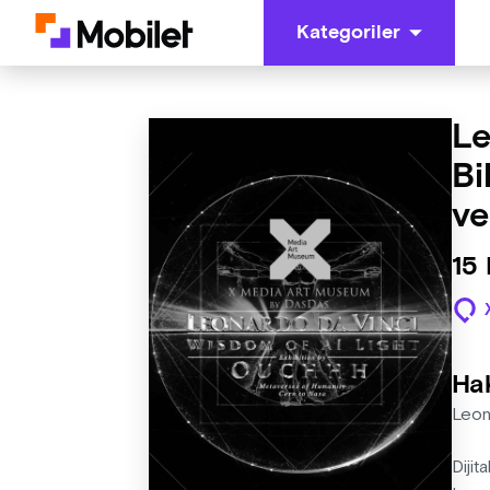
Kategoriler
Le
Bi
ve
15
Ha
Leon
Dijit