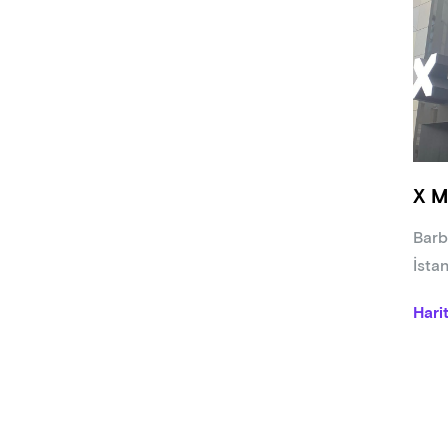
X M
Barb
İsta
Hari