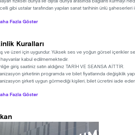
layan fiziksel dünya ile dijital dünya arasında bağlantı kurmayı h
celli gibi ustalar tarafından yapılan sanat tarihinin ünlü şaheserleri
üğünde, sanat ve bilimin ışığıyla yapay zeka algoritmalarını kull
aha Fazla Göster
zisyonların oluşturulmasıyla yeni bir sanat eseri şeklinde tekra
ların zirvesini belirleyen ustalar batı sanatının en ünlü eserlerinde
apay zeka ışığının bilgeliğinden doğan X Media Art Museum’u 500 y
inlik Kuralları
ı olan veriyle Metaverse’e taşıyacak.
aş ve üzeri için uygundur. Yüksek ses ve yoğun görsel içerikler 
: 15 dakika
l hayvanlar kabul edilmemektedir.
nliğe giriş saatiniz satın aldığınız TARİH VE SEANSA AİTTİR.
nizasyon şirketinin programda ve bilet fiyatlarında değişiklik ya
nizasyon şirketi uygun görmediği kişileri, bilet ücretini iade ed
na sahiptir.
aha Fazla Göster
i, ışığa duyarlı epilepsi hastalarını rahatsız edebilecek görsel e
gi, yüksek ses içermektedir.
sek ses ve görüntüden dolayı 0-3 yaş arası çocuklar ve evcil hay
kan
memektedir.