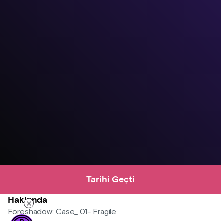
Tarihi Geçti
Hakkında
Foreshadow: Case_ 01- Fragile