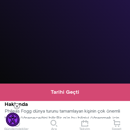
Tarihi Geçti
Hakkında
Phileas Fogg dünya turunu tamamlayan kişinin çok önemli
bir bilgi öğreneceğini bilir.Bir gün bu bilgiyi öğrenmek için
uşağı Passeportaut ile dünya turuna çıkar. An- cak Dedektif
Gündemdekiler
Ara
Takvim
Sepet