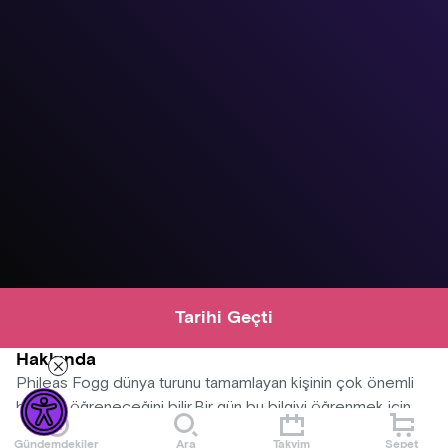
Tarihi Geçti
Hakkında
Phileas Fogg dünya turunu tamamlayan kişinin çok önemli
bir bilgi öğreneceğini bilir.Bir gün bu bilgiyi öğrenmek için
uşağı Passeportaut ile dünya turuna çıkar. An- cak Dedektif
Gündemdekiler
Ara
Takvim
Sepet