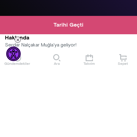
Tarihi Geçti
Hakkında
Serdar Nalçakar Muğla'ya geliyor!
Cahil Köpekler Podcast’in Sarı Cahil’i, emekli twitter trollü
Gündemdekiler
Ara
Takvim
Sepet
Serdar Nalçakar, “Bu yaşıma iyi geldim” demesine sebep
olan anılarını sıralı tam liste halinde, tek kişilik gösterisinde
çift kişilik performans göstererek anlatıyor.
Mekan