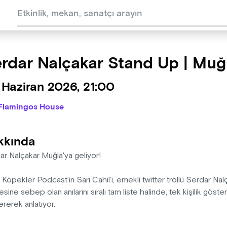
rdar Nalçakar Stand Up | Muğ
 Haziran 2026, 21:00
Flamingos House
kkında
ar Nalçakar Muğla'ya geliyor!
 Köpekler Podcast’in Sarı Cahil’i, emekli twitter trollü Serdar Nal
ine sebep olan anılarını sıralı tam liste halinde, tek kişilik göster
ererek anlatıyor.