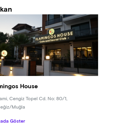
kan
mingos House
ami, Cengiz Topel Cd. No: 80/1,
eğiz/Muğla
tada Göster