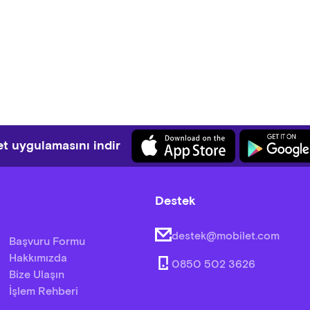
t uygulamasını indir
Destek
destek@mobilet.com
Başvuru Formu
Hakkımızda
0850 502 3626
Bize Ulaşın
İşlem Rehberi