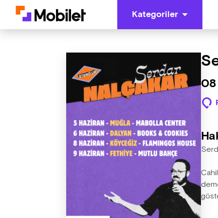
Kategoriler
Se
08
Ha
Serd
Cahil
demes
göst