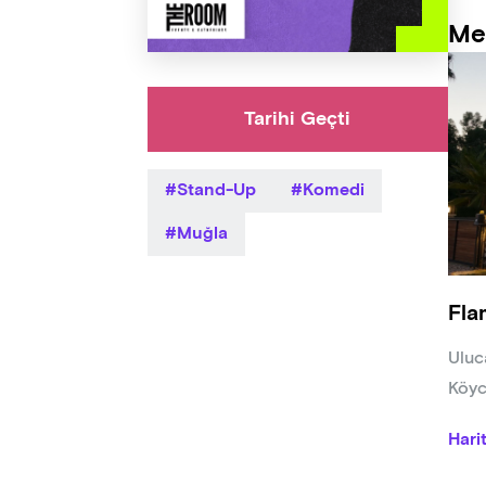
Me
Tarihi Geçti
Stand-Up
Komedi
Muğla
Fla
Uluc
Köyc
Hari