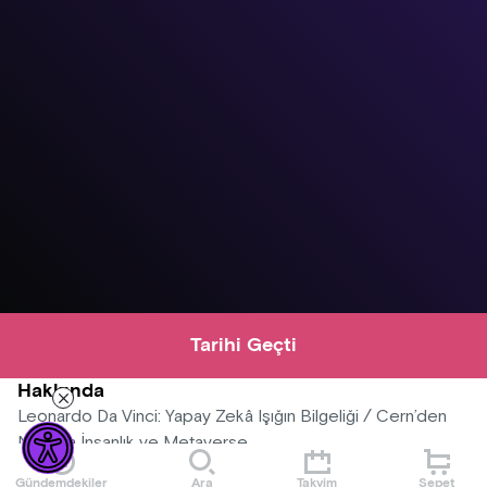
Tarihi Geçti
Hakkında
Leonardo Da Vinci: Yapay Zekâ Işığın Bilgeliği / Cern’den
Nasa’ya İnsanlık ve Metaverse
Gündemdekiler
Ara
Takvim
Sepet