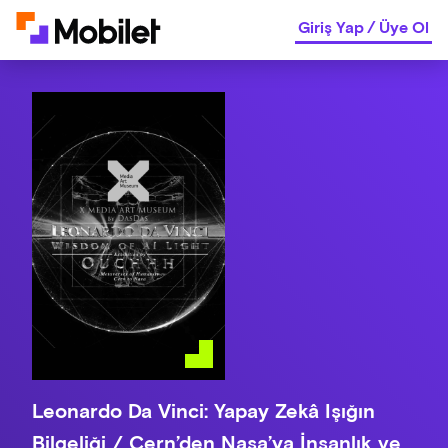
Giriş Yap
/
Üye Ol
Leonardo Da Vinci: Yapay Zekâ Işığın
Bilgeliği / Cern’den Nasa’ya İnsanlık ve