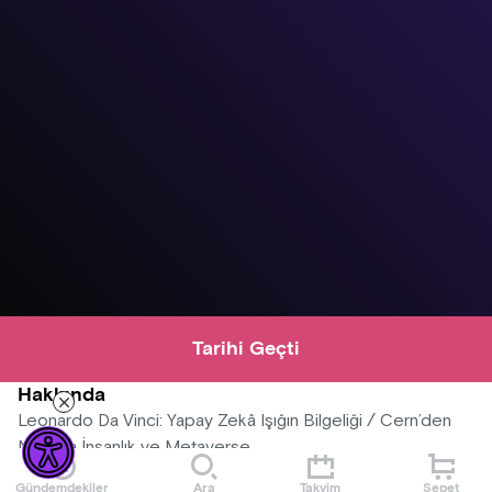
Tarihi Geçti
Hakkında
Leonardo Da Vinci: Yapay Zekâ Işığın Bilgeliği / Cern’den
Nasa’ya İnsanlık ve Metaverse
Gündemdekiler
Ara
Takvim
Sepet