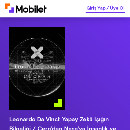
Giriş Yap
/
Üye Ol
Leonardo Da Vinci: Yapay Zekâ Işığın
Bilgeliği / Cern’den Nasa’ya İnsanlık ve