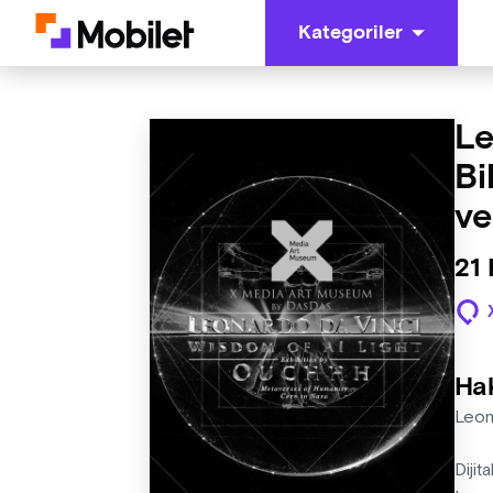
Kategoriler
Le
Bi
ve
21
Ha
Leon
Dijit