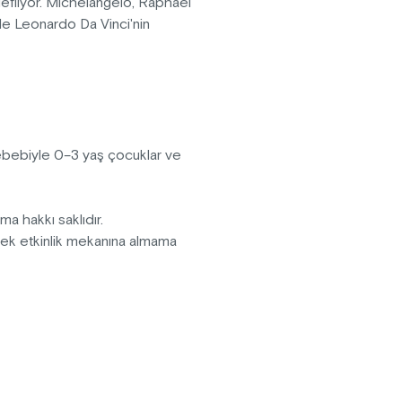
edefliyor. Michelangelo, Raphael
 ile Leonardo Da Vinci'nin
anarak daha önce hiç görülmemiş
r hayata döndürülüyor. Görsel
n bazılarını yarattırken; Ouchhh
ılı aşkın kültürel ve sanatsal
sebebiyle 0–3 yaş çocuklar ve
pma hakkı saklıdır.
erek etkinlik mekanına almama
fektler içermektedir.
vanlar sergiye kabul