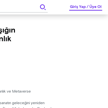
Giriş Yap
/
Üye Ol
şığın
nlık
nsanlık ve Metaverse
h, sanatın geleceğini yeniden