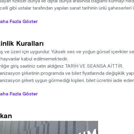
layan fiziksel dünya ile dijital dünya arasında bağlantı kurmayı h
celli gibi ustalar tarafından yapılan sanat tarihinin ünlü şaheserleri
üğünde, sanat ve bilimin ışığıyla yapay zeka algoritmalarını kull
aha Fazla Göster
zisyonların oluşturulmasıyla yeni bir sanat eseri şeklinde tekra
ların zirvesini belirleyen ustalar batı sanatının en ünlü eserlerinde
apay zeka ışığının bilgeliğinden doğan X Media Art Museum’u 500 y
inlik Kuralları
ı olan veriyle Metaverse’e taşıyacak.
aş ve üzeri için uygundur. Yüksek ses ve yoğun görsel içerikler 
: 15 dakika
l hayvanlar kabul edilmemektedir.
nliğe giriş saatiniz satın aldığınız TARİH VE SEANSA AİTTİR.
nizasyon şirketinin programda ve bilet fiyatlarında değişiklik ya
nizasyon şirketi uygun görmediği kişileri, bilet ücretini iade ed
na sahiptir.
aha Fazla Göster
i, ışığa duyarlı epilepsi hastalarını rahatsız edebilecek görsel e
gi, yüksek ses içermektedir.
sek ses ve görüntüden dolayı 0-3 yaş arası çocuklar ve evcil hay
kan
memektedir.