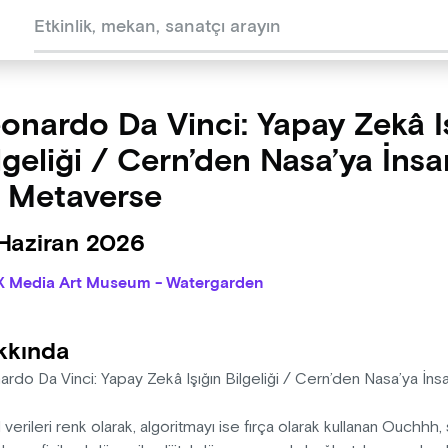
onardo Da Vinci: Yapay Zekâ I
lgeliği / Cern’den Nasa’ya İnsa
 Metaverse
 Haziran 2026
X Media Art Museum - Watergarden
kkında
ardo Da Vinci: Yapay Zekâ Işığın Bilgeliği / Cern’den Nasa’ya İ
al verileri renk olarak, algoritmayı ise fırça olarak kullanan Ouchh