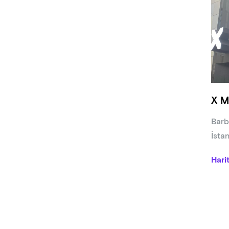
X M
Barb
İsta
Hari