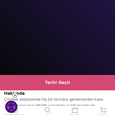
Tarihi Geçti
Hakkında
Çömlek atölyesinde hiç bir tecrübe gerekmeden kase
yapabiliyorsunuz etkinlik sonumda ısı tabancaları ile
kurutuyoruz dilerseniz harf baskılar ile çömleğine isminizi