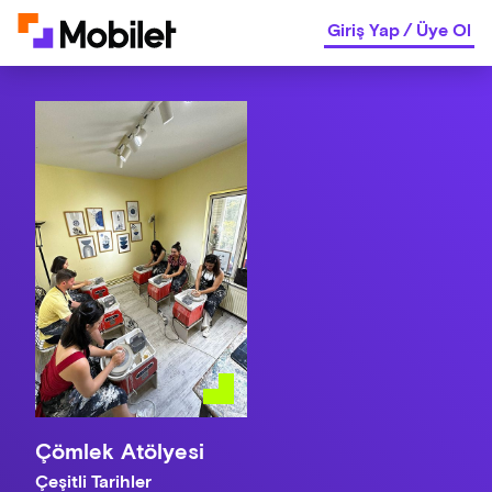
Giriş Yap
/
Üye Ol
Çömlek Atölyesi
Çeşitli Tarihler