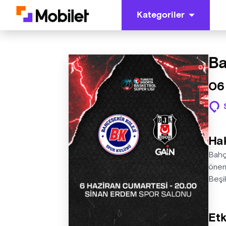
Kategoriler
Ba
06
Ha
Bahç
önem
Beşik
Etk