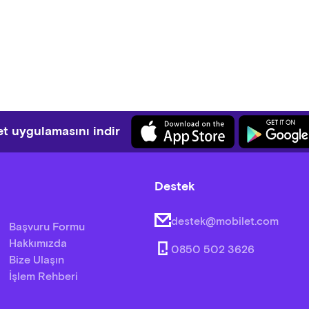
t uygulamasını indir
Destek
destek@mobilet.com
Başvuru Formu
Hakkımızda
0850 502 3626
Bize Ulaşın
İşlem Rehberi