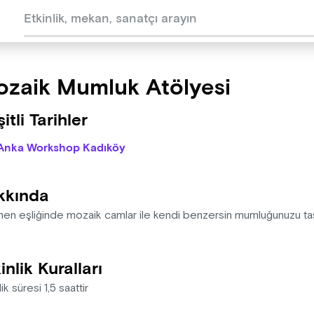
zaik Mumluk Atölyesi
itli Tarihler
Anka Workshop Kadıköy
kkında
men eşliğinde mozaik camlar ile kendi benzersin mumluğunuzu tas
inlik Kuralları
lik süresi 1,5 saattir