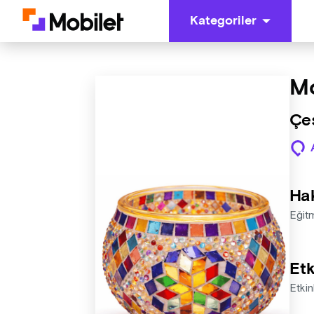
Kategoriler
Mo
Çeş
Ha
Eğit
Etk
Etkin