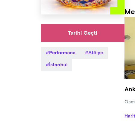
Me
Tarihi Geçti
Performans
Atölye
İstanbul
Ank
Osma
Hari