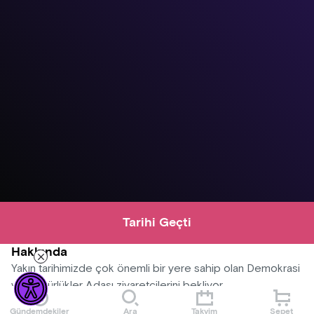
Tarihi Geçti
Hakkında
Yakın tarihimizde çok önemli bir yere sahip olan Demokrasi
ve Özgürlükler Adası ziyaretçilerini bekliyor.
Gündemdekiler
Ara
Takvim
Sepet