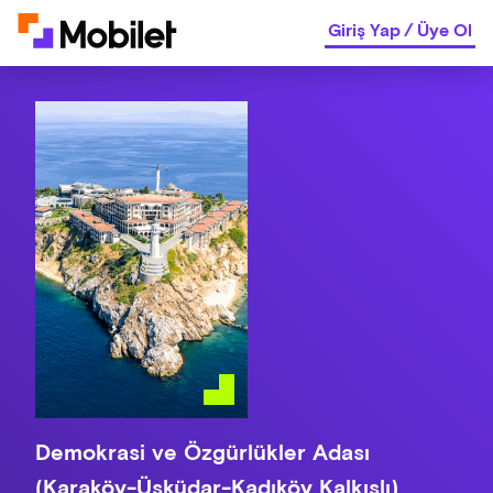
Giriş Yap
/
Üye Ol
Demokrasi ve Özgürlükler Adası
(Karaköy-Üsküdar-Kadıköy Kalkışlı)