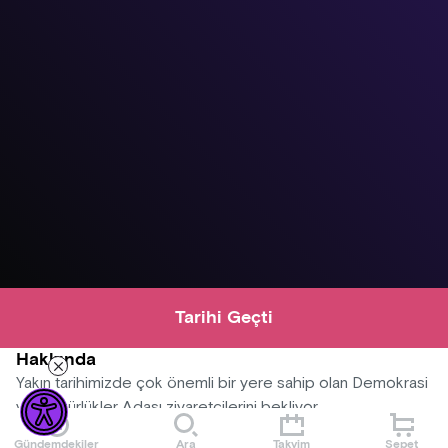
Tarihi Geçti
Hakkında
Yakın tarihimizde çok önemli bir yere sahip olan Demokrasi
ve Özgürlükler Adası ziyaretçilerini bekliyor.
Gündemdekiler
Ara
Takvim
Sepet