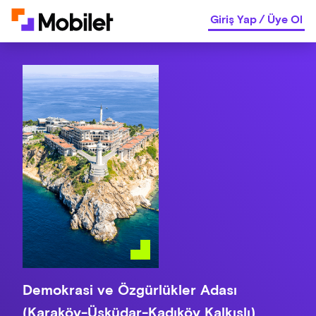
Giriş Yap
/
Üye Ol
Demokrasi ve Özgürlükler Adası
(Karaköy-Üsküdar-Kadıköy Kalkışlı)