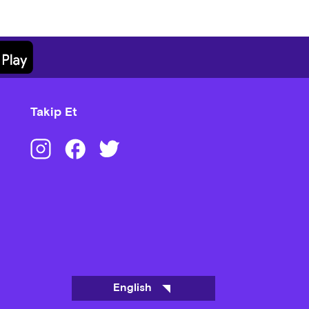
Kruvasan, Kruvasan Danish, Dana
, Bal, Reçel, Yumurta, Roll
Takip Et
English