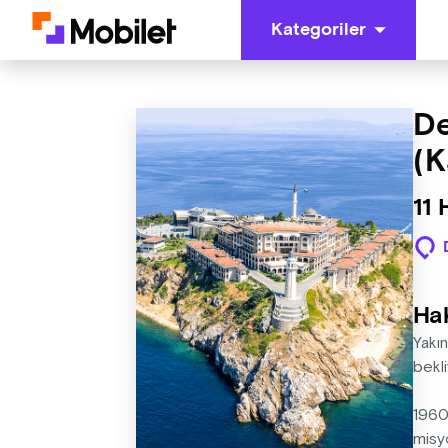
Kategoriler
De
(K
11 
Ha
Yakın
bekli
1960 
misy