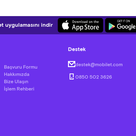
Akdeniz Yeşilliği, Mevsim Meyveleri (Portakal, Kivi, Mandalina), 
, Peynirli Su Böreği, Helva, Tereyağı, Ayçiçek Yağı, Bezelye Filizi
k, Simit, Poğaça, Sade Açma ve Sınırsız Çay.
t uygulamasını indir
e; ulaşım ücreti, müze girişi ve rehberlik hizmeti dahildir.
Destek
destek@mobilet.com
Başvuru Formu
Hakkımızda
0850 502 3626
Bize Ulaşın
İşlem Rehberi