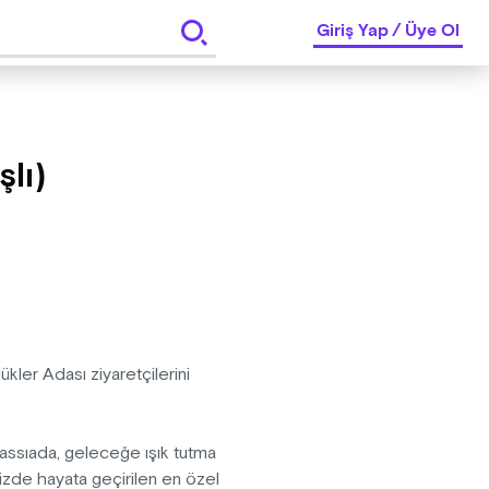
Giriş Yap
/
Üye Ol
lı)
kler Adası ziyaretçilerini
Yassıada, geleceğe ışık tutma
zde hayata geçirilen en özel