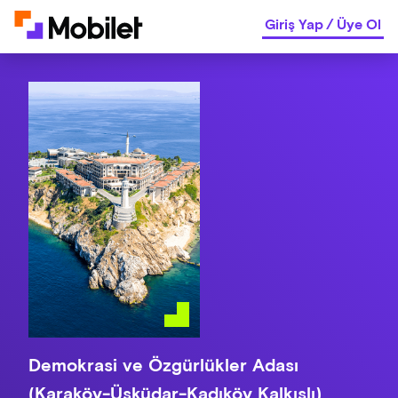
Giriş Yap
/
Üye Ol
Demokrasi ve Özgürlükler Adası
(Karaköy-Üsküdar-Kadıköy Kalkışlı)