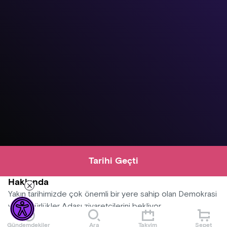
Tarihi Geçti
Hakkında
Yakın tarihimizde çok önemli bir yere sahip olan Demokrasi
ve Özgürlükler Adası ziyaretçilerini bekliyor.
Gündemdekiler
Ara
Takvim
Sepet