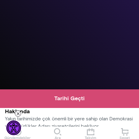
Tarihi Geçti
Hakkında
Yakın tarihimizde çok önemli bir yere sahip olan Demokrasi
ve Özgürlükler Adası ziyaretçilerini bekliyor.
Gündemdekiler
Ara
Takvim
Sepet