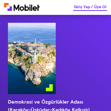
Giriş Yap
/
Üye Ol
Demokrasi ve Özgürlükler Adası
(Karaköy-Üsküdar-Kadıköy Kalkışlı)