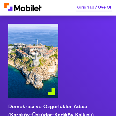
Giriş Yap
/
Üye Ol
Demokrasi ve Özgürlükler Adası
(Karaköy-Üsküdar-Kadıköy Kalkışlı)