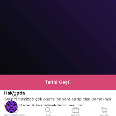
Tarihi Geçti
Hakkında
Yakın tarihimizde çok önemli bir yere sahip olan Demokrasi
ve Özgürlükler Adası ziyaretçilerini bekliyor.
Gündemdekiler
Ara
Takvim
Sepet