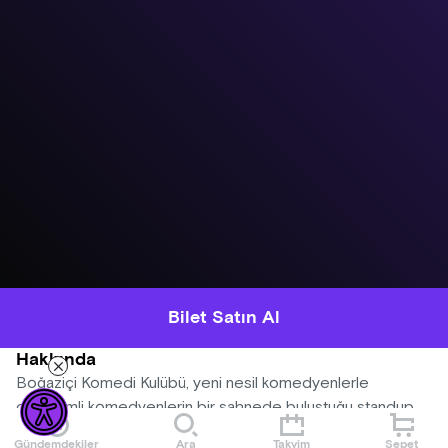
Bilet Satın Al
Hakkında
Boğaziçi Komedi Kulübü, yeni nesil komedyenlerle
deneyimli komedyenlerin bir sahnede buluştuğu standup
gecelerine devam ediyor! Açık Mikrofon stand-up
Gündemdekiler
Ara
Takvim
Sepet