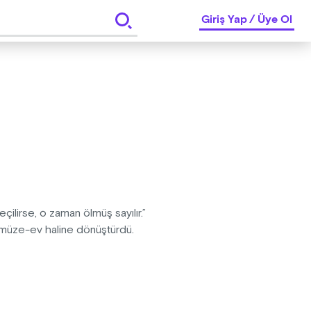
Giriş Yap
/
Üye Ol
lirse, o zaman ölmüş sayılır.”
r müze-ev haline dönüştürdü.