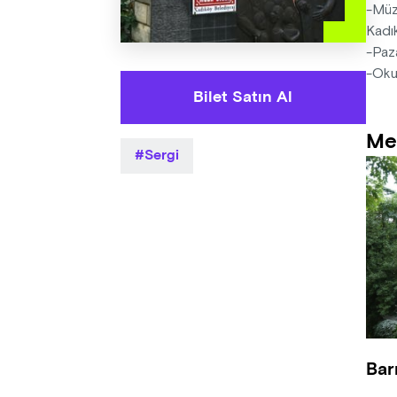
-Müze
Kadık
-Paza
-Okul
Bilet Satın Al
Me
Sergi
Bar