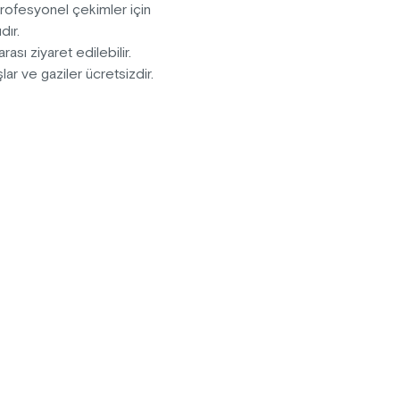
Profesyonel çekimler için
dır.
rası ziyaret edilebilir.
ar ve gaziler ücretsizdir.