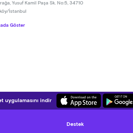
rağa, Yusuf Kamil Paşa Sk. No:5, 34710
köy/İstanbul
tada Göster
t uygulamasını indir
Destek