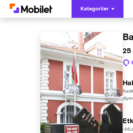
Kategoriler
Ba
25
Ha
Kadı
diyen
Etk
-Müz