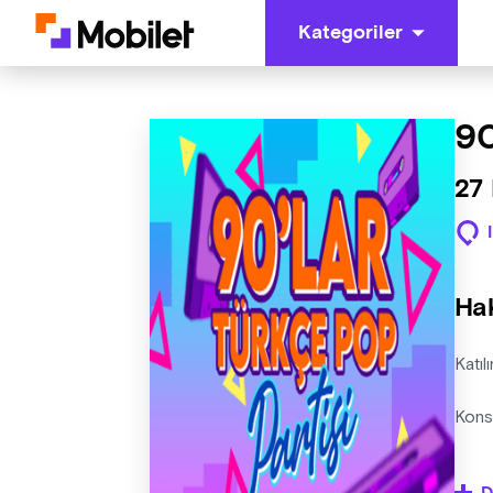
Kategoriler
90
27 
Ha
Katıl
Kons
Organ