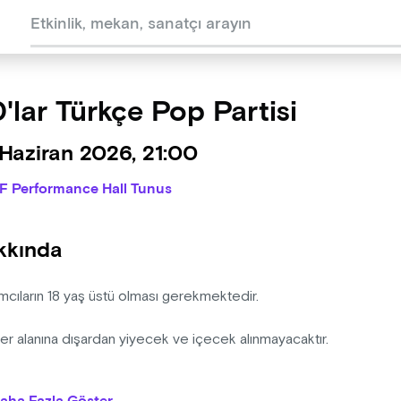
'lar Türkçe Pop Partisi
Haziran 2026, 21:00
IF Performance Hall Tunus
kkında
ımcıların 18 yaş üstü olması gerekmektedir.
er alanına dışardan yiyecek ve içecek alınmayacaktır.
izasyon şirketinin programda ve bilet fiyatlarında değişiklik yapm