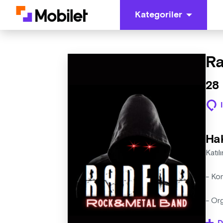
Kategoriler
Ra
28 
Ha
Katıl
- Ko
- Org