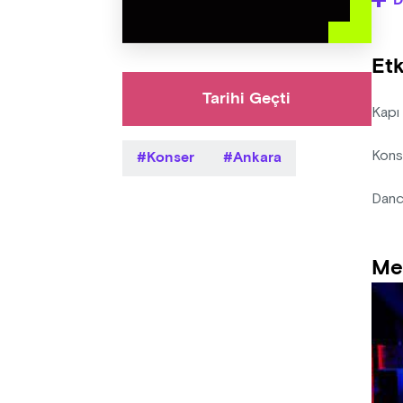
D
- Org
etkin
Etk
- Sat
Tarihi Geçti
Kapı
Konser
Ankara
Kons
Danc
Me