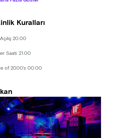
aha Fazla Göster
anizasyon firması, diğer misafirleri rahatsız eden/edecek nitelikt
lik için bilet bedelini iade etmek koşuluyla, etkinlik mekanına kişi
inlik Kuralları
ın alınan biletlerde iptal, iade ve değişiklik yapılmamaktadır.
 Açılış 20.00
er Saati: 21.00
e of 2000's 00.00
kan