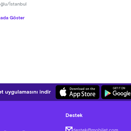
ğlu/İstanbul
tada Göster
t uygulamasını indir
Destek
destek@mobilet.com