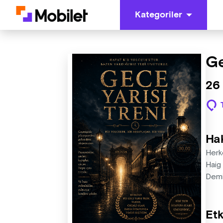
Kategoriler
Ge
26
Ha
Herke
Haig 
Demir
Etk