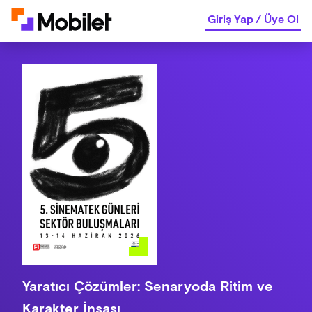
Giriş Yap
/
Üye Ol
Yaratıcı Çözümler: Senaryoda Ritim ve
Karakter İnşası