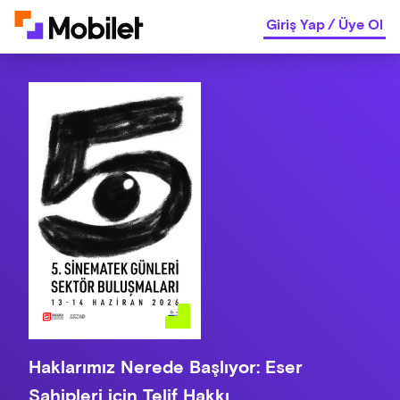
Giriş Yap
/
Üye Ol
Haklarımız Nerede Başlıyor: Eser
Sahipleri için Telif Hakkı