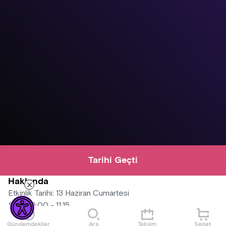
Tarihi Geçti
Hakkında
Etkinlik Tarihi: 13 Haziran Cumartesi
Saat: 10:00 - 11:15
Mekân: Köşk Bina Etkinlik Salonu
Gündemdekiler
Ara
Takvim
Sepet