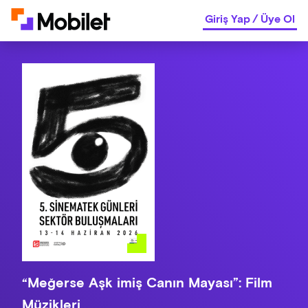
Giriş Yap
/
Üye Ol
“Meğerse Aşk imiş Canın Mayası”: Film
Müzikleri