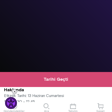
Tarihi Geçti
Hakkında
Etkinlik Tarihi: 13 Haziran Cumartesi
Saat: 11.30 – 12.45
Mekân: Onat Kutlar Sinema Salonu
Gündemdekiler
Ara
Takvim
Sepet