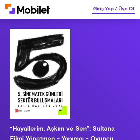
Giriş Yap
/
Üye Ol
“Hayallerim, Aşkım ve Sen”: Sultana
Filmi Yönetmen - Yapımcı - Oyuncu