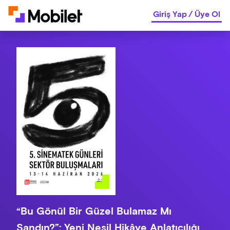
Giriş Yap
/
Üye Ol
“Bu Gönül Bir Güzel Bulamaz Mı
Sandın?”: Yeni Nesil Hikâye Anlatıcılığı