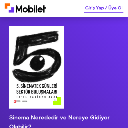
Giriş Yap
/
Üye Ol
Sinema Nerededir ve Nereye Gidiyor
Olabilir?