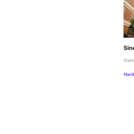
●Film
progr
●Sine
duyu
●7163
göste
Sin
Osma
Hari