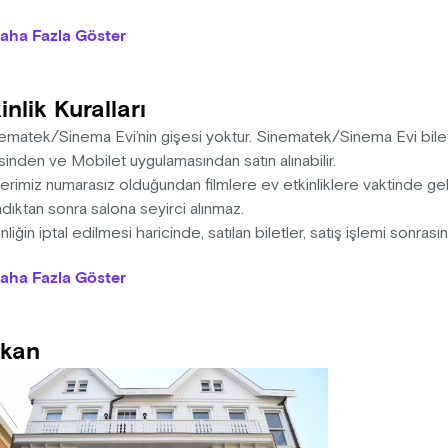
ratör: Emre Yetim
aha Fazla Göster
urum cast direktörlüğünün yaratıcı anlamda katkısı, ön hazırlık s
bütçeleri ve cast direktörlerinin görünürlüğü gibi başlıklara de
inlik Kuralları
törlerinin çalışma yöntemleri ve koşullarına odaklanacaktır.
ematek/Sinema Evi’nin gişesi yoktur. Sinematek/Sinema Evi bilet
inden ve Mobilet uygulamasından satın alınabilir.
erimiz numarasız olduğundan filmlere ev etkinliklere vaktinde gel
dıktan sonra salona seyirci alınmaz.
nliğin iptal edilmesi haricinde, satılan biletler, satış işlemi sonras
cret iadesi yapılmaz.
aha Fazla Göster
rlikleri kapsamında ortak gerçekleştirilen etkinliklerin farklı kanall
tlerinden Kadıköy Belediyesi Sinematek/Sinema Evi sorumlu değ
alı alanlarda sigara içilmez. Sinema salonuna su haricinde yiyec
kan
iz.
 gösterimleri esnasında telefonların sesinin kapatılmasını, cep te
memesini, filmin video kaydının alınmamasını önemle hatırlatırız.
mlerimizde, programda aksi belirtilmedikçe ara yoktur.