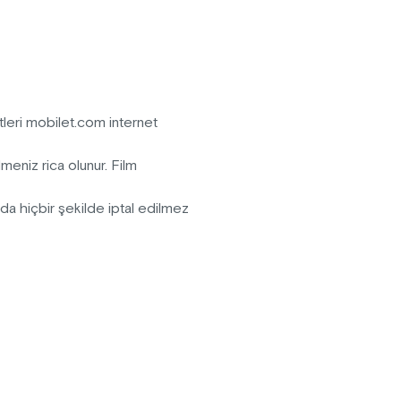
ürecinde castingin önemi, güncel
ğinerek günümüzdeki cast
leri mobilet.com internet
meniz rica olunur. Film
ında hiçbir şekilde iptal edilmez
ardan satışa sunulan bilet
ildir.
ek ve içecek sokulmamasını rica
lefonu kullanılmamasını, fotoğraf