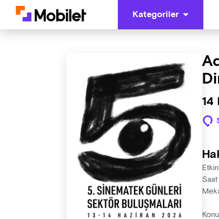
Kategoriler
Ad
Di
14 
Ha
Etkin
Saat
Mekâ
Konu