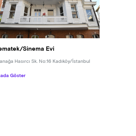
lerimiz orijinal dilinde, Türkçe altyazı ile gösterilir. Diğer altyazı
amda belirtilir.
matek/Sinema Evi programda değişiklik yapma hakkına sahiptir, pr
rular Sinematek/Sinema Evi sosyal medya hesaplarından yapılır
 sayılı Kanun'un 7. maddesi gereğince sınıflandırılmamış filmler +
rimlerine, programda aksi belirtilmedikçe 18 yaş altı sinemasever
ematek/Sinema Evi
nağa Hasırcı Sk. No:16 Kadıköy/İstanbul
tada Göster