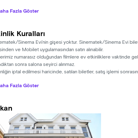
ratör: Derya Tarım
aha Fazla Göster
nelde yönetmen ile senarist arasındaki yaratıcı ilişki ve geliştirile
ji ilişkisi ve geliştirme atölyeleri ve festival süreçlerinde omuz 
inlik Kuralları
ilecektir.
ematek/Sinema Evi’nin gişesi yoktur. Sinematek/Sinema Evi bilet
inden ve Mobilet uygulamasından satın alınabilir.
erimiz numarasız olduğundan filmlere ev etkinliklere vaktinde gel
dıktan sonra salona seyirci alınmaz.
nliğin iptal edilmesi haricinde, satılan biletler, satış işlemi sonras
cret iadesi yapılmaz.
aha Fazla Göster
rlikleri kapsamında ortak gerçekleştirilen etkinliklerin farklı kanall
tlerinden Kadıköy Belediyesi Sinematek/Sinema Evi sorumlu değ
alı alanlarda sigara içilmez. Sinema salonuna su haricinde yiyec
kan
iz.
 gösterimleri esnasında telefonların sesinin kapatılmasını, cep te
memesini, filmin video kaydının alınmamasını önemle hatırlatırız.
mlerimizde, programda aksi belirtilmedikçe ara yoktur.