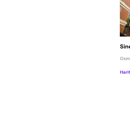
●Film
progr
●Sine
duyu
●7163
göste
Sin
Osma
Hari