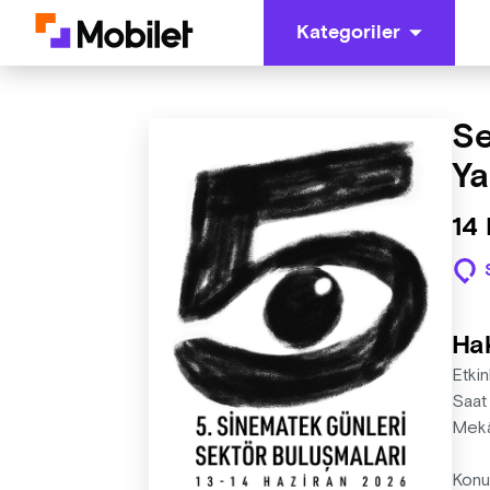
Kategoriler
Se
Ya
14 
Ha
Etkin
Saat
Mekâ
Konu