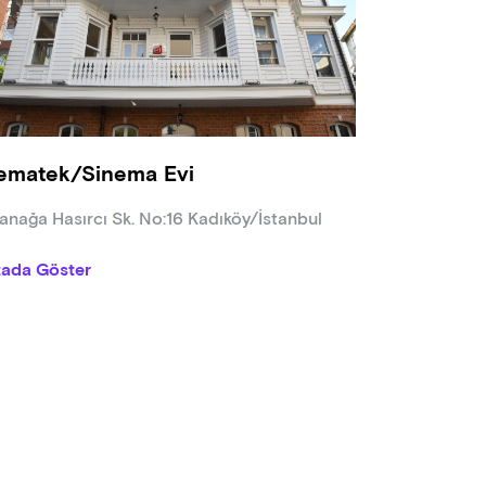
lerimiz orijinal dilinde, Türkçe altyazı ile gösterilir. Diğer altyazı
amda belirtilir.
matek/Sinema Evi programda değişiklik yapma hakkına sahiptir, pr
rular Sinematek/Sinema Evi sosyal medya hesaplarından yapılır
 sayılı Kanun'un 7. maddesi gereğince sınıflandırılmamış filmler +
rimlerine, programda aksi belirtilmedikçe 18 yaş altı sinemasever
ematek/Sinema Evi
nağa Hasırcı Sk. No:16 Kadıköy/İstanbul
tada Göster