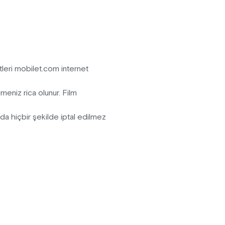
n ortak refleksler, metin analizi
omuza duruş gibi konulara
leri mobilet.com internet
meniz rica olunur. Film
ında hiçbir şekilde iptal edilmez
ardan satışa sunulan bilet
ildir.
ek ve içecek sokulmamasını rica
lefonu kullanılmamasını, fotoğraf